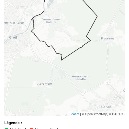
Leaflet
| © OpenStreetMap, © CARTO
Légende :