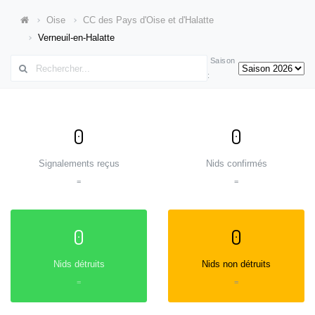
Oise
CC des Pays d'Oise et d'Halatte
Verneuil-en-Halatte
Saison
:
0
0
Signalements reçus
Nids confirmés
=
=
0
0
Nids détruits
Nids non détruits
=
=