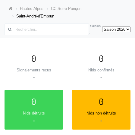
Hautes-Alpes
CC Serre-Ponçon
Saint-André-d'Embrun
Saison
:
0
0
Signalements reçus
Nids confirmés
=
=
0
0
Nids détruits
Nids non détruits
=
=