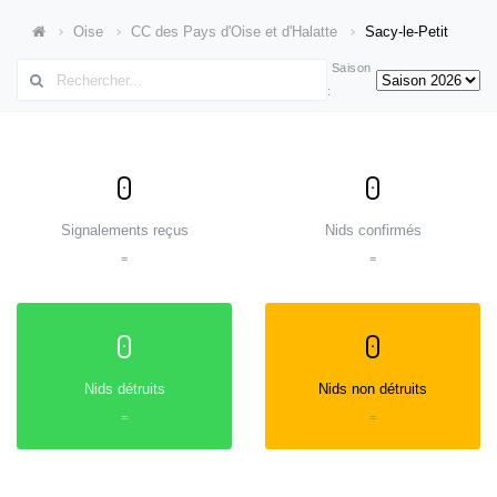
Oise
CC des Pays d'Oise et d'Halatte
Sacy-le-Petit
Saison
:
0
0
Signalements reçus
Nids confirmés
=
=
0
0
Nids détruits
Nids non détruits
=
=