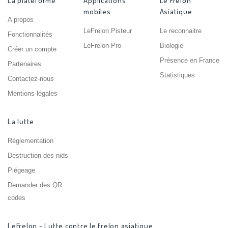
La plateforme
Applications
Le Frelon
mobiles
Asiatique
A propos
LeFrelon Pisteur
Le reconnaitre
Fonctionnalités
LeFrelon Pro
Biologie
Créer un compte
Présence en France
Partenaires
Statistiques
Contactez-nous
Mentions légales
La lutte
Réglementation
Destruction des nids
Piégeage
Demander des QR
codes
LeFrelon - Lutte contre le frelon asiatique