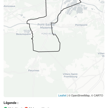
Leaflet
| © OpenStreetMap, © CARTO
Légende :