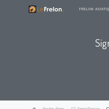
FRELON ASIAT
Sig
Hautes-Alpes
CC Serre-Ponçon
C