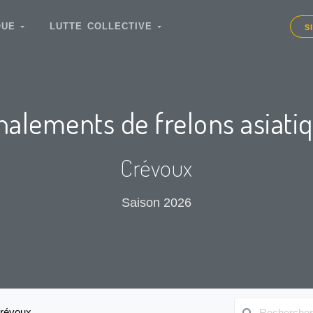
IQUE
LUTTE COLLECTIVE
S
nalements de frelons asiati
Crévoux
Saison 2026
révoux